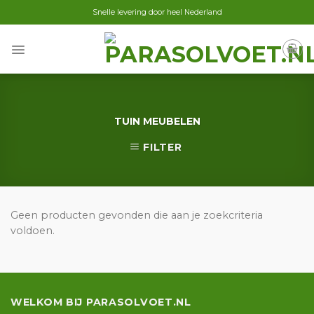
Skip
Snelle levering door heel Nederland
to
content
TUIN MEUBELEN
FILTER
Geen producten gevonden die aan je zoekcriteria
voldoen.
WELKOM BIJ PARASOLVOET.NL