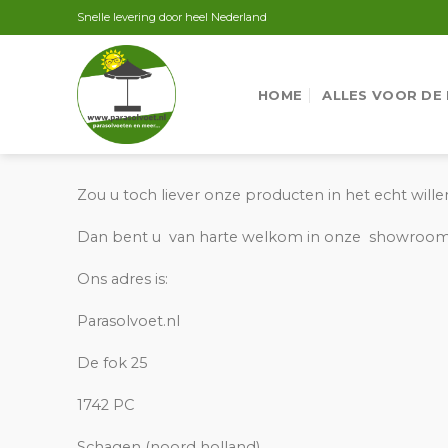
Skip
Snelle levering door heel Nederland
to
content
HOME
ALLES VOOR DE
Zou u toch liever onze producten in het echt wille
Dan bent u van harte welkom in onze showroom
Ons adres is:
Parasolvoet.nl
De fok 25
1742 PC
Schagen (noord holland)