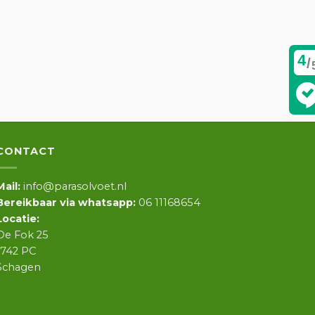
4
/
CONTACT
Mail:
info@parasolvoet.nl
Bereikbaar via whatsapp:
06 11168654
Locatie:
De Fok 25
1742 PC
Schagen