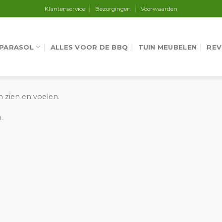
Klantenservice
Bezorgingen
Voorwaarden
 PARASOL
ALLES VOOR DE BBQ
TUIN MEUBELEN
REV
n zien en voelen.
.